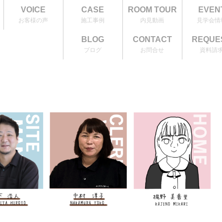
VOICE
CASE
ROOM TOUR
EVEN
お客様の声
施工事例
内見動画
見学会情
BLOG
CONTACT
REQUE
ブログ
お問合せ
資料請