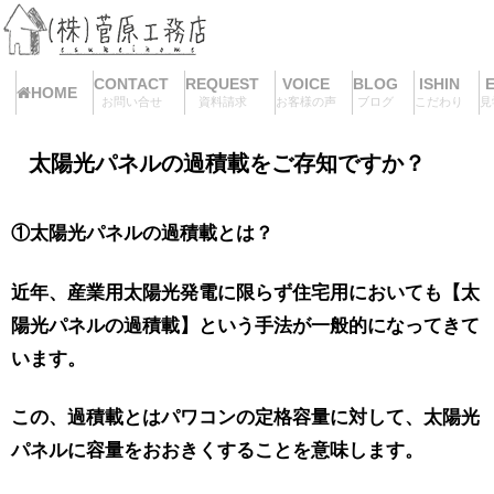
CONTACT
REQUEST
VOICE
BLOG
ISHIN
HOME
お問い合せ
資料請求
お客様の声
ブログ
こだわり
見
太陽光パネルの過積載をご存知ですか？
①太陽光パネルの過積載とは？
近年、産業用太陽光発電に限らず住宅用においても【太
陽光パネルの過積載】という手法が一般的になってきて
います。
この、過積載とはパワコンの定格容量に対して、太陽光
パネルに容量をおおきくすることを意味します。