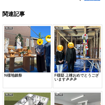
関連記事
BLOG
BLOG
N様地鎮祭
F様邸 上棟おめでとうござ
います🎉🎉🎉
BLOG
BLOG