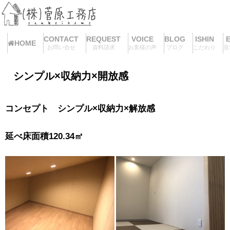
CONTACT
REQUEST
VOICE
BLOG
ISHIN
HOME
お問い合せ
資料請求
お客様の声
ブログ
こだわり
見
シンプル×収納力×開放感
コンセプト シンプル×収納力×解放感
延べ床面積120.34㎡