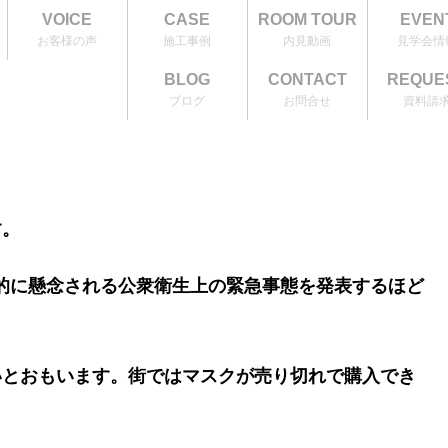
VOICE
CASE
ROOM TOUR
EVEN
お客様の声
施工事例
内見動画
見学会情
BLOG
CONTACT
REQUE
ブログ
お問合せ
資料請
す。
的に懸念される公衆衛生上の緊急事態を発表するほど
いとおもいます。街ではマスクが売り切れで購入でき