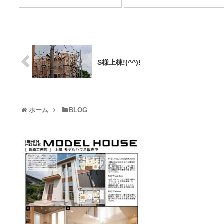
S様上棟!(^^)!
ホーム
BLOG