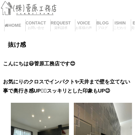
CONTACT
REQUEST
VOICE
BLOG
ISHIN
HOME
お問い合せ
資料請求
お客様の声
ブログ
こだわり
見
抜け感
こんにちは😃菅原工務店です😊
お気にりのクロスでインパクト✨天井まで壁を立てない
事で奥行き感UP💁‍♂️スッキリとした印象もUP😉