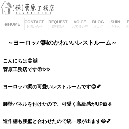
CONTACT
REQUEST
VOICE
BLOG
ISHIN
HOME
お問い合せ
資料請求
お客様の声
ブログ
こだわり
見
～ヨーロッパ調のかわいいレストルーム～
こんにちは😊🙌
菅原工務店です😚✨✨
ヨーロッパ調の可愛いレストルームです😊💕
腰壁パネルを付けたので、可愛く高級感がUP🎀🌷
造作棚も腰壁と合わせたので統一感が出ます😆💕