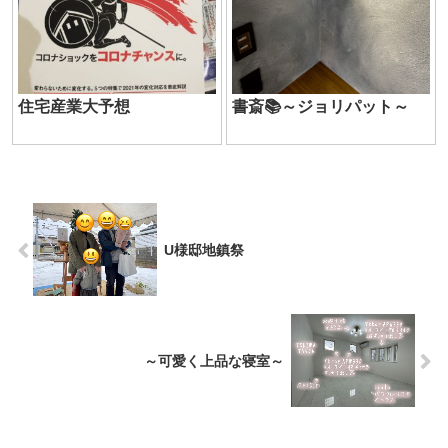
住宅産業大予想
書斎📚～ジョリパット～
U様邸地鎮祭
～可愛く上品な寝室～