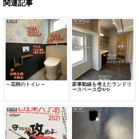
関連記事
BLOG
BLOG
～花柄のトイレ～
家事動線を考えたランドリ
ースペース😊✨✨
BLOG
BLOG