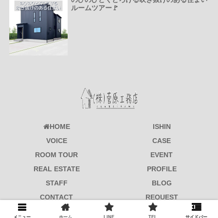
ルームツアー🚩
HOME
ISHIN
VOICE
CASE
ROOM TOUR
EVENT
REAL ESTATE
PROFILE
STAFF
BLOG
CONTACT
REQUEST
© 2017-2026 菅原工務店.
メニュー
ホーム
LINE
TEL
サイドバー