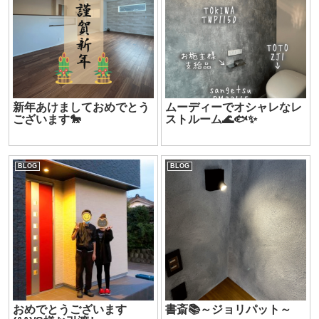
新年あけましておめでとう
ムーディーでオシャレなレ
ございます🐎
ストルーム🌊🐟✨
BLOG
BLOG
おめでとうございます
書斎📚～ジョリパット～