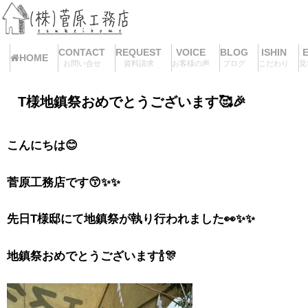
CONTACT
REQUEST
VOICE
BLOG
ISHIN
HOME
お問い合せ
資料請求
お客様の声
ブログ
こだわり
見
T様地鎮祭おめでとうございます🥰🎉
こんにちは😊
菅原工務店です😙✨✨
先日T様邸にて地鎮祭が執り行われました👀✨✨
地鎮祭おめでとうございます🍾🎊