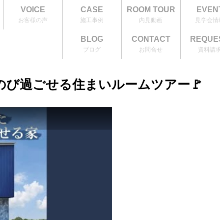
VOICE
CASE
ROOM TOUR
EVEN
お客様の声
施工事例
内見動画
見学会情
BLOG
CONTACT
REQUE
ブログ
お問合せ
資料請
のび過ごせる住まいルームツアー🚩