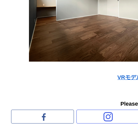
VRモ
Pleas