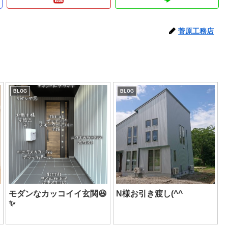
菅原工務店
BLOG
BLOG
モダンなカッコイイ玄関😆
N様お引き渡し(^^ゞ
✨