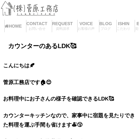
CONTACT
REQUEST
VOICE
BLOG
ISHIN
HOME
お問い合せ
資料請求
お客様の声
ブログ
こだわり
見
カウンターのあるLDK🥰
こんにちは🍂
菅原工務店です🏠😊
お料理中にお子さんの様子を確認できるLDK🥰
カウンターキッチンなので、家事中に宿題を見たりでき
た料理を運ぶ手間も省けます🍝😚