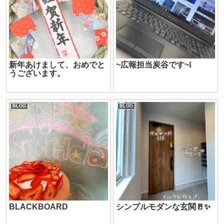
新年あけまして、おめでと
~広報担当炭谷です~❕
うございます。
BLOG
BLOG
BLACKBOARD
シンプルモダンな玄関🚪✨