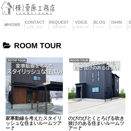
CONTACT
REQUEST
VOICE
BLOG
ISHIN
HOME
お問い合せ
資料請求
お客様の声
ブログ
こだわり
見
ROOM TOUR
ROOM TOUR
ROOM TOUR
家事動線を考えたスタイリ
のびのびとくとろげる吹き
ッシュな住まいルームツア
抜けのある住まいルームツ
ー🚩
アー🚩