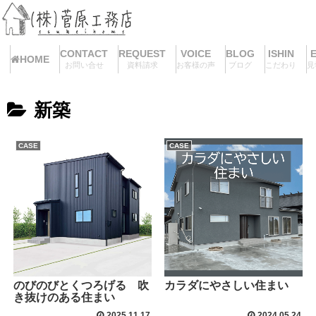
CONTACT
REQUEST
VOICE
BLOG
ISHIN
HOME
お問い合せ
資料請求
お客様の声
ブログ
こだわり
見
新築
CASE
CASE
のびのびとくつろげる 吹
カラダにやさしい住まい
き抜けのある住まい
2025.11.17
2024.05.24