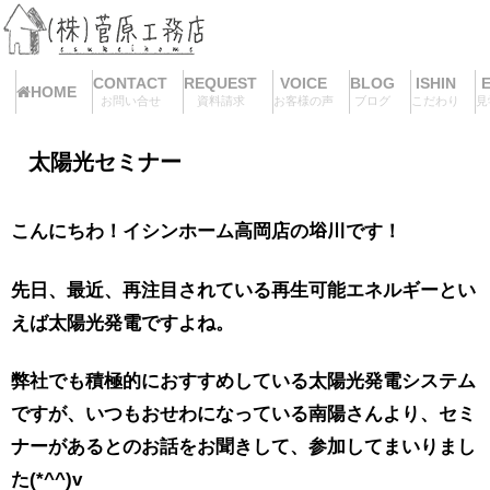
CONTACT
REQUEST
VOICE
BLOG
ISHIN
HOME
お問い合せ
資料請求
お客様の声
ブログ
こだわり
見
太陽光セミナー
こんにちわ！イシンホーム高岡店の﨏川です！
先日、最近、再注目されている
再生可能エネルギーとい
えば太陽光発電
ですよね。
弊社でも積極的におすすめしている太陽光発電システム
ですが、いつもおせわになっている南陽さんより、セミ
ナーがあるとのお話をお聞きして、参加してまいりまし
た(*^^)v