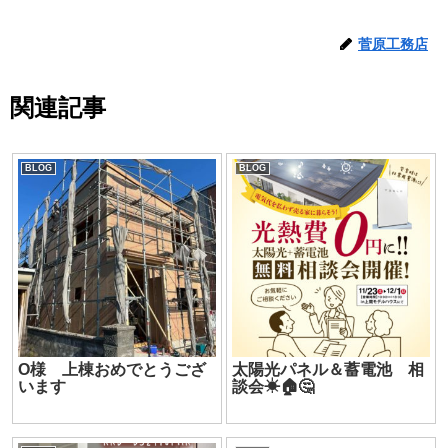
菅原工務店
関連記事
BLOG
BLOG
O様 上棟おめでとうござ
太陽光パネル＆蓄電池 相
います
談会☀🏠🤔