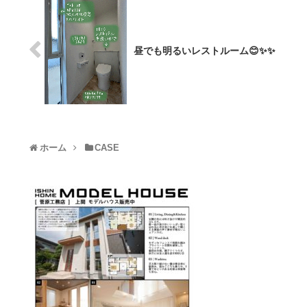
昼でも明るいレストルーム😊✨✨
ホーム
CASE