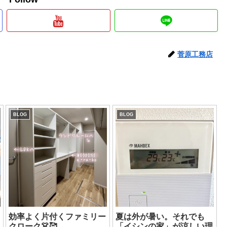
菅原工務店
BLOG
BLOG
効率よく片付くファミリー
夏は外が暑い。それでも
クローク👗🥰
「イシンの家」が涼しい理