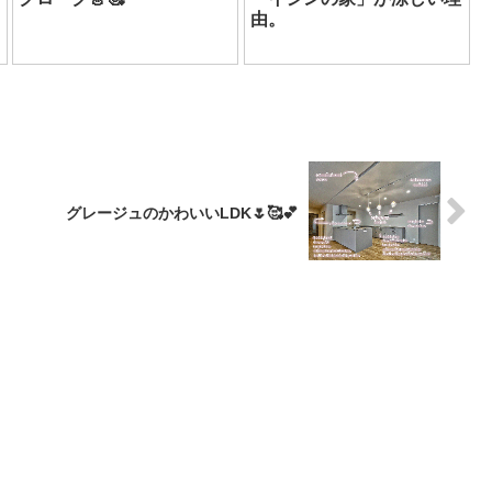
由。
グレージュのかわいいLDK🌷🥰💕